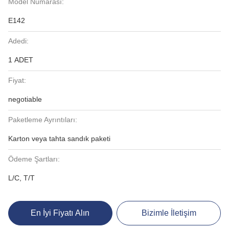
Model Numarası:
E142
Adedi:
1 ADET
Fiyat:
negotiable
Paketleme Ayrıntıları:
Karton veya tahta sandık paketi
Ödeme Şartları:
L/C, T/T
En İyi Fiyatı Alın
Bizimle İletişim