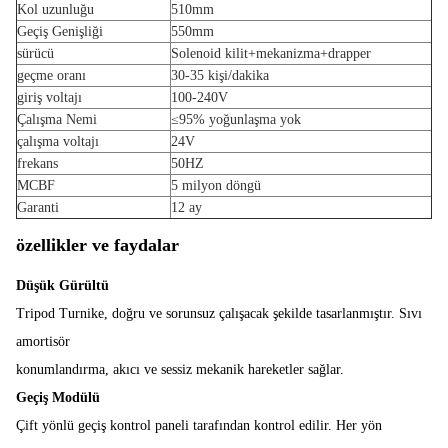
Kol uzunluğu
510mm
Geçiş Genişliği
550mm
sürücü
Solenoid kilit+mekanizma+drapper
geçme oranı
30-35 kişi/dakika
giriş voltajı
100-240V
Çalışma Nemi
≤95% yoğunlaşma yok
çalışma voltajı
24V
frekans
50HZ
MCBF
5 milyon döngü
Garanti
12 ay
özellikler ve faydalar
Düşük Gürültü
Tripod Turnike, doğru ve sorunsuz çalışacak şekilde tasarlanmıştır. Sıvı
amortisör
konumlandırma, akıcı ve sessiz mekanik hareketler sağlar.
Geçiş Modülü
Çift yönlü geçiş kontrol paneli tarafından kontrol edilir. Her yön