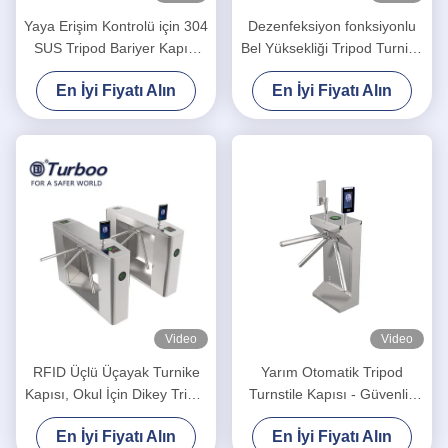
Yaya Erişim Kontrolü için 304
Dezenfeksiyon fonksiyonlu
SUS Tripod Bariyer Kapısı
Bel Yüksekliği Tripod Turnike
Turnike
Kapısı
En İyi Fiyatı Alın
En İyi Fiyatı Alın
Video
Video
RFID Üçlü Üçayak Turnike
Yarım Otomatik Tripod
Kapısı, Okul İçin Dikey Tripot
Turnstile Kapısı - Güvenlik
Turnike
Erişim Kontrol Kapısı Sistemi
En İyi Fiyatı Alın
En İyi Fiyatı Alın
ile Entegre