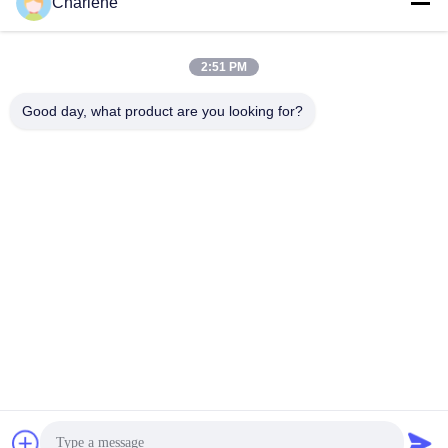
Charlene
Sosyal Medya
2:51 PM
Hızlı iletişim
Good day, what product are you looking for?
Tel
86--18924634707
E-posta
info@turboo.cn
Adres
1. ve 4. Kat, Bina 1, Guanjie Fabrika alanı, guanguang Yolu
# 1134, Guihua Topluluğu, Guanlan Caddesi, Longhua
Bölgesi, Shenzhen
Gizlilik Politikası
|
Site Haritası
Çin iyi. Kalite tripod turnikesi Tedarikçi. Telif hakkı © 2018-2026