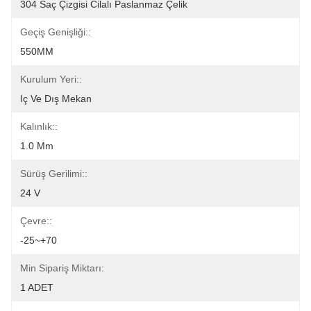
304 Saç Çizgisi Cilalı Paslanmaz Çelik
Geçiş Genişliği::
550MM
Kurulum Yeri::
Iç Ve Dış Mekan
Kalınlık::
1.0 Mm
Sürüş Gerilimi::
24 V
Çevre::
-25~+70
Min Sipariş Miktarı:
1 ADET