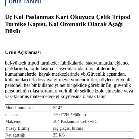
Ürün Tanımı
Üç Kol Paslanmaz Kart Okuyucu Çelik Tripod
Turnike Kapısı, Kol Otomatik Olarak Aşağı
Düşür
Ürün Açıklaması
bel-yüksek tripod turnikeler fabrikalarda, stadyumlarda, eğlence
parklarında, toplu taşıma istasyonlarında, ofis lobilerinde,
kumarhanelerde, kayak merkezlerinde vb.Güvenlik açısından,
kullanıcıları tek dosyaya girmeye yönlendirirler, böylece güvenlik
personeli her bir kullanıcıyı net bir şekilde görebilir.Bu, güvenlik
personelinin olası sorunları verimli bir şekilde izole etmesine veya
yasaklanmış malzemelere el koymasına olanak tanır.
Model numarası.
E142
demanslar
1200*280*960mm
Malzeme
304 Paslanmaz Çelik+PC
Yüzey Bitmiş
saç çizgisi bitmiş
Net ağırlığı
35 KG