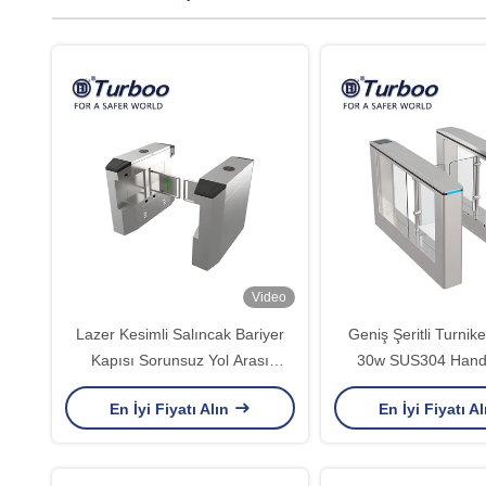
Video
Lazer Kesimli Salıncak Bariyer
Geniş Şeritli Turni
Kapısı Sorunsuz Yol Arası
30w SUS304 Handi
Parklar için
Salıncak Bariyer Ka
En İyi Fiyatı Alın
En İyi Fiyatı A
Kartı