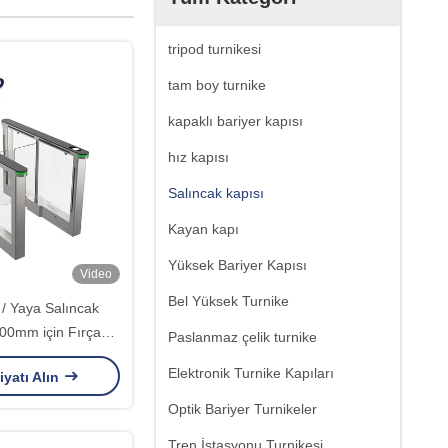
tripod turnikesi
tam boy turnike
kapaklı bariyer kapısı
hız kapısı
Salıncak kapısı
Kayan kapı
Yüksek Bariyer Kapısı
Video
Bel Yüksek Turnike
 / Yaya Salıncak
900mm için Fırçasız
Paslanmaz çelik turnike
ak Bariyer Kapısı
Elektronik Turnike Kapıları
iyatı Alın
Optik Bariyer Turnikeler
Tren İstasyonu Turnikesi