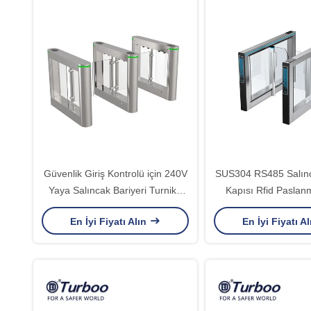
Güvenlik Giriş Kontrolü için 240V
SUS304 RS485 Salınc
Yaya Salıncak Bariyeri Turnike
Kapısı Rfid Paslan
Kapısı
Turnikeler
En İyi Fiyatı Alın
En İyi Fiyatı A