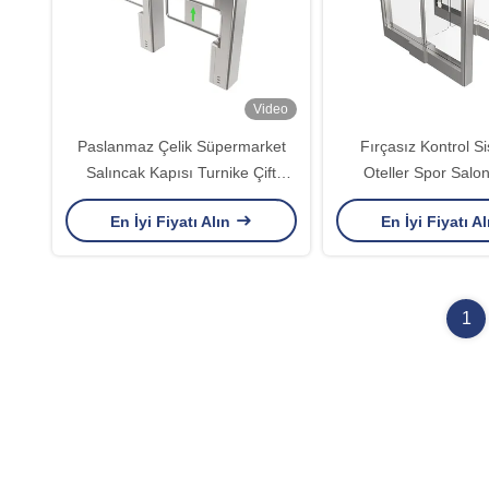
Video
Paslanmaz Çelik Süpermarket
Fırçasız Kontrol Si
Salıncak Kapısı Turnike Çift
Oteller Spor Salonl
Yönlü Tek Geçişli
900mm Genişlik RS
En İyi Fiyatı Alın
En İyi Fiyatı A
Salıncak turn
1