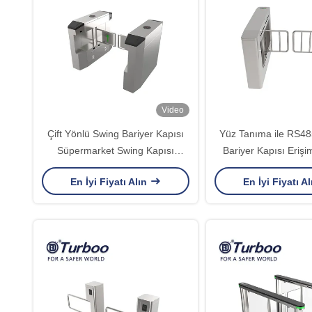
Video
Çift Yönlü Swing Bariyer Kapısı
Yüz Tanıma ile RS48
Süpermarket Swing Kapısı
Bariyer Kapısı Erişi
Turnike
Turnike
En İyi Fiyatı Alın
En İyi Fiyatı A