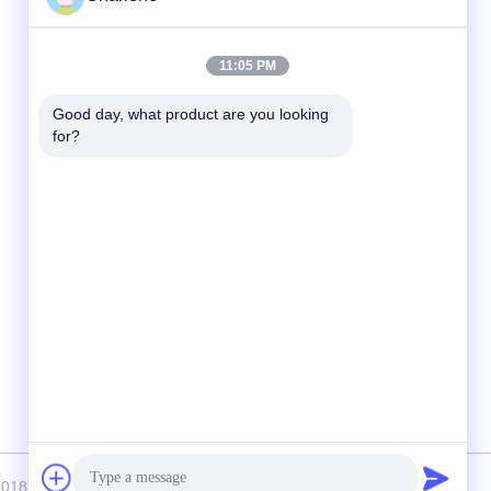
Hızlı iletişim
11:05 PM
Tel
Good day, what product are you looking 
for?
86--18924634707
E-posta
info@turboo.cn
Adres
1. ve 4. Kat, Bina 1, Guanjie Fabrika alanı,
guanguang Yolu # 1134, Guihua Topluluğu,
Guanlan Caddesi, Longhua Bölgesi,
Shenzhen
kı © 2018-2026 Turboo Automation Co., Ltd Hepsi. Haklar korunmuş.