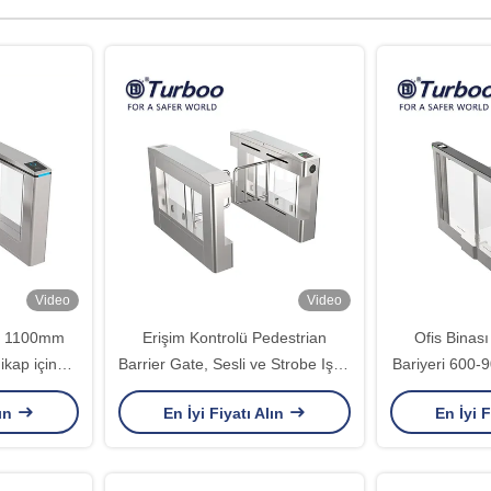
Video
Video
ke 1100mm
Erişim Kontrolü Pedestrian
Ofis Binası
kap için
Barrier Gate, Sesli ve Strobe Işığı
Bariyeri 600-
pısı RFID
Uyarıları ile
Motor Salınc
lın
En İyi Fiyatı Alın
En İyi F