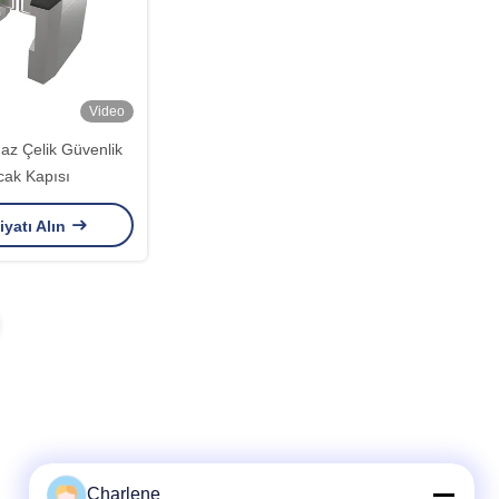
Video
az Çelik Güvenlik
cak Kapısı
iyatı Alın
Charlene