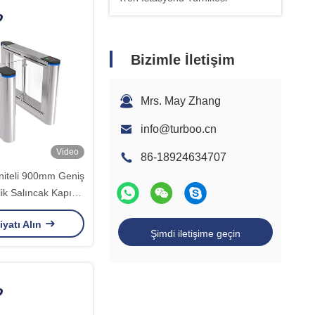
Bizimle İletişim
Mrs. May Zhang
info@turboo.cn
Video
86-18924634707
iteli 900mm Geniş
ik Salıncak Kapı
urnike
iyatı Alın
Şimdi iletişime geçin