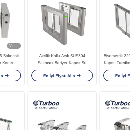
Video
5 Salıncak
Akrilik Kollu Açık SUS304
Biyometrik 22
m Kontrolü
Salıncak Bariyer Kapısı Su
Kapısı Turnik
Geçirmez Turnike
O
lın
En İyi Fiyatı Alın
En İyi F