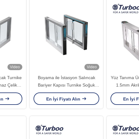
Video
Video
ak Turnike
Boyama ile İstasyon Salıncak
Yüz Tanıma Ün
maz Çelik
Bariyer Kapısı Turnike Soğuk
1.5mm Akril
Haddeleme Levhası
T
lın
En İyi Fiyatı Alın
En İyi F