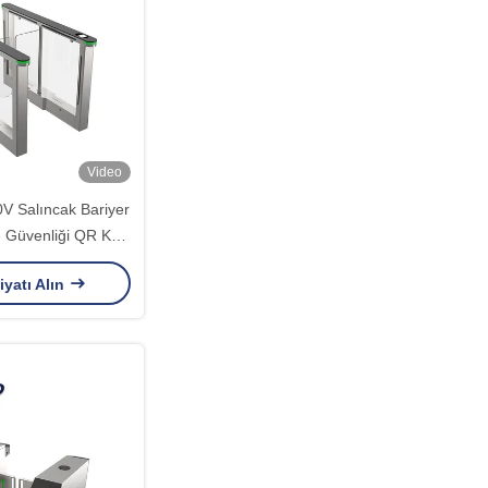
Video
0V Salıncak Bariyer
e Güvenliği QR Kod
kuyucu
iyatı Alın