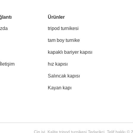
ğlantı
Ürünler
ızda
tripod turnikesi
tam boy turnike
kapaklı bariyer kapısı
İletişim
hız kapısı
Salıncak kapısı
Kayan kapı
Çin iyi. Kalite tripod turnikesi Tedarikçi. Telif hak