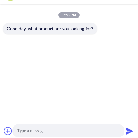
1:58 PM
Hızlı iletişim
Good day, what product are you looking for?
Tel
86--18924634707
E-posta
info@turboo.cn
Adres
1. ve 4. Kat, Bina 1, Guanjie Fabrika alanı, guanguang Yolu
# 1134, Guihua Topluluğu, Guanlan Caddesi, Longhua
Bölgesi, Shenzhen
Gizlilik Politikası
|
Site Haritası
Çin iyi. Kalite tripod turnikesi Tedarikçi. Telif hakkı © 2018-2026
Turboo Automation Co., Ltd Hepsi. Haklar korunmuş.