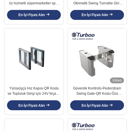
öz hizmetli süpermarketler spor
Otomatik Swing Turnstile Giriş
salonları için salıncak kapı
Kapıları
En İyi Fiyatı Alın
En İyi Fiyatı Alın
Video
Yürüyüşçü Hız Kapısı QR Kodu
Güvenlik Kontrolü-Pederstrain
ve Topluluk Girişi için 24V fırçasız
Swing Gate-QR Kodu-Özü
Servo Motor
Süpermarket-JYM-Collecionador
de cartões-RFID/QR Kodu
En İyi Fiyatı Alın
En İyi Fiyatı Alın