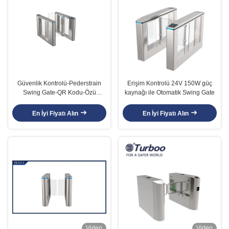
Güvenlik Kontrolü-Pederstrain
Erişim Kontrolü 24V 150W güç
Swing Gate-QR Kodu-Özü
kaynağı ile Otomatik Swing Gate
Süpermarket-JYM-Collecionador
de cartões-RFID/QR Kodu
En İyi Fiyatı Alın
En İyi Fiyatı Alın
Video
Video