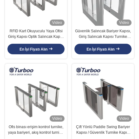
Video
Video
RFID Kart Okuyuculu Yaya Ofisi
Güvenlik Salıncak Bariyer Kapısı,
Giriş Kapısı Optik Salıncak Kapısı
Giriş Salıncak Kapısı Turnike
Turnikeleri
Geçiş Genişliği 600-900mm
En İyi Fiyatı Alın
En İyi Fiyatı Alın
Video
Video
Ofis binası erişim kontrol turnike,
Çift Yönlü Paddle Swing Bariyer
yaya bariyeri, akış kontrol turnike,
Kapısı / Güvenlik Turnike Kapısı
SUS304 Lehçe No.4
CE Onayı