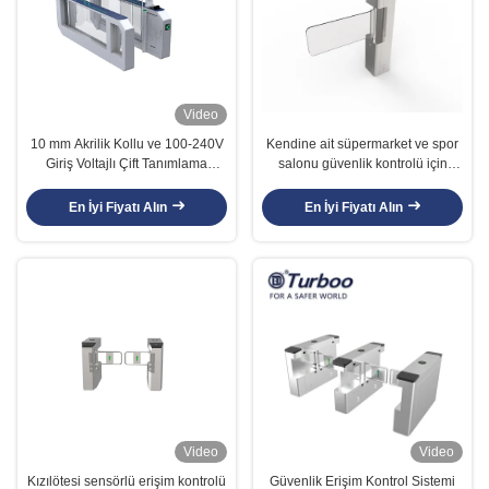
Video
10 mm Akrilik Kollu ve 100-240V
Kendine ait süpermarket ve spor
Giriş Voltajlı Çift Tanımlama
salonu güvenlik kontrolü için
Swing Barrier Kapısı
RFID/QR kodu ile Swing Gate
mekanizması
En İyi Fiyatı Alın
En İyi Fiyatı Alın
Video
Video
Kızılötesi sensörlü erişim kontrolü
Güvenlik Erişim Kontrol Sistemi