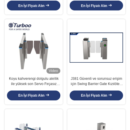
En İyi Fiyatı Alın
En İyi Fiyatı Alın
Video
Koyu kahverengi dolgulu akrilik
J381 Güvenli ve sorunsuz erişim
ile yüksek son Servo Fırçasız
için Swing Barrier Gate Kızılötesi
Motorlu salıncak paneli hız
Anti-Clip Fonksiyonu
kapıları
En İyi Fiyatı Alın
En İyi Fiyatı Alın