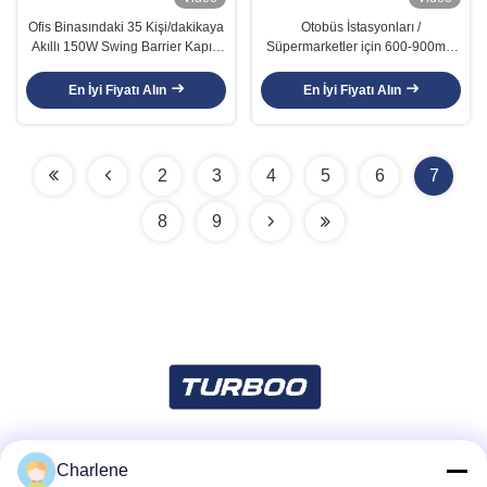
Ofis Binasındaki 35 Kişi/dakikaya
Otobüs İstasyonları /
Akıllı 150W Swing Barrier Kapısı
Süpermarketler için 600-900mm
Erişim Kontrolü
Salıncak Bariyer Kapısı Erişim
Kontrol Turnikesi
En İyi Fiyatı Alın
En İyi Fiyatı Alın
2
3
4
5
6
7
8
9
Charlene
Sosyal Medya