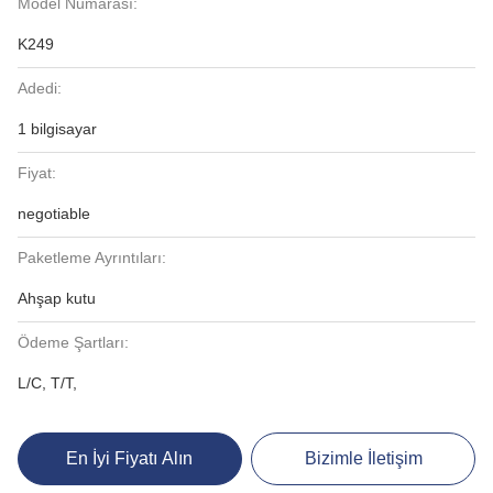
Model Numarası:
K249
Adedi:
1 bilgisayar
Fiyat:
negotiable
Paketleme Ayrıntıları:
Ahşap kutu
Ödeme Şartları:
L/C, T/T,
En İyi Fiyatı Alın
Bizimle İletişim