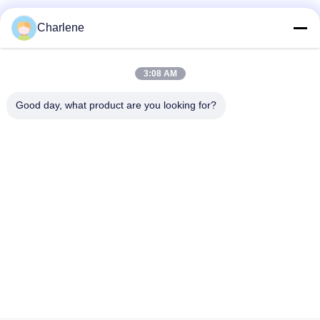
Charlene
Sosyal Medya
3:08 AM
Hızlı iletişim
Good day, what product are you looking for?
Tel
86--18924634707
E-posta
info@turboo.cn
Adres
1. ve 4. Kat, Bina 1, Guanjie Fabrika alanı, guanguang Yolu
# 1134, Guihua Topluluğu, Guanlan Caddesi, Longhua
Bölgesi, Shenzhen
Gizlilik Politikası
|
Site Haritası