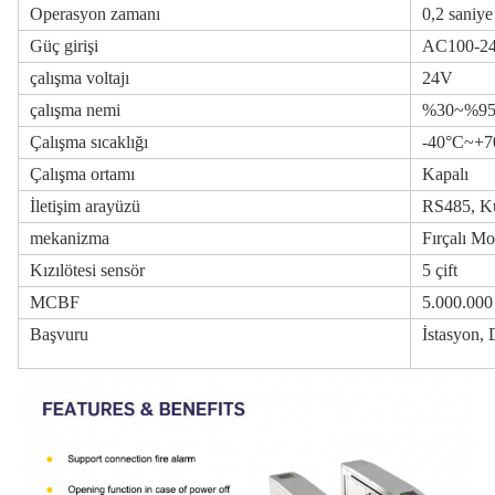
Operasyon zamanı
0,2 saniye
Güç girişi
AC100-24
çalışma voltajı
24V
çalışma nemi
%30~%9
Çalışma sıcaklığı
-40°C~+7
Çalışma ortamı
Kapalı
İletişim arayüzü
RS485, Ku
mekanizma
Fırçalı M
Kızılötesi sensör
5 çift
MCBF
5.000.00
Başvuru
İstasyon, 