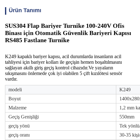
Ürün Tanımı
SUS304 Flap Bariyer Turnike 100-240V Ofis
Binası için Otomatik Güvenlik Bariyeri Kapısı
RS485 Fastlane Turnike
K249 kapaklı bariyer kapısı, acil durumlarda insanların acil
tahliyesi için bariyer kolları ile geçişin hemen boşaltılmasını
sağlayan akıllı giriş geçiş kontrol cihazıdır.Ve yayaların
sıkışmasını önlemede çok iyi olabilen 5 çift kızılötesi sensör
vardır.
modeli
K249
Boyut
1400x28
Malzeme
1,2 mm ka
Geçiş Genişliği
550mm
geçiş yönü
Tek yönlü/
geçiş oranı
30-35 kişi