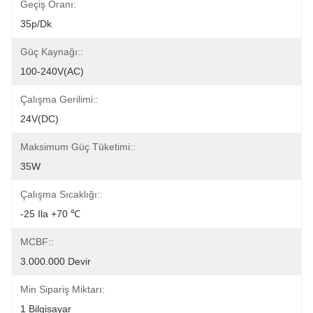
Geçiş Oranı:
35p/dk
Güç Kaynağı::
100-240V(AC)
Çalışma Gerilimi::
24V(DC)
Maksimum Güç Tüketimi::
35W
Çalışma Sıcaklığı::
-25 Ila +70 ℃
MCBF::
3.000.000 Devir
Min Sipariş Miktarı:
1 Bilgisayar