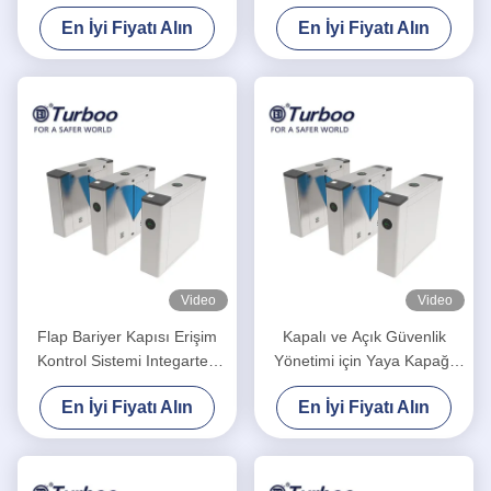
Otomatik Flap Bariyer
Sistemleri Otomatik Sıfırlama
En İyi Fiyatı Alın
En İyi Fiyatı Alın
Turnike
İşlevi
Video
Video
Flap Bariyer Kapısı Erişim
Kapalı ve Açık Güvenlik
Kontrol Sistemi Integarted
Yönetimi için Yaya Kapağı
RFID Kart Okuyucu Ve QR
Bariyeri Turnike
En İyi Fiyatı Alın
En İyi Fiyatı Alın
Tarayıcı