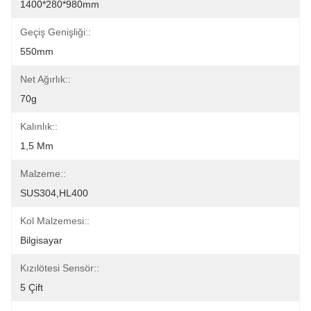
1400*280*980mm
Geçiş Genişliği::
550mm
Net Ağırlık::
70g
Kalınlık::
1,5 Mm
Malzeme::
SUS304,HL400
Kol Malzemesi::
Bilgisayar
Kızılötesi Sensör::
5 Çift