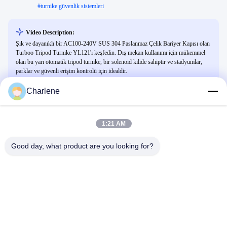
#
turnike güvenlik sistemleri
Video Description:
Şık ve dayanıklı bir AC100-240V SUS 304 Paslanmaz Çelik Bariyer Kapısı olan
Turboo Tripod Turnike YL121'i keşfedin. Dış mekan kullanımı için mükemmel
olan bu yarı otomatik tripod turnike, bir solenoid kilide sahiptir ve stadyumlar,
parklar ve güvenli erişim kontrolü için idealdir.
Charlene
İlişkili Videolar
1:21 AM
Good day, what product are you looking for?
00:28
00:26
Yeni Ürün Apex LA3220
Yüksek Güvenlikli Ticari Bina Giriş
Kontrol Turnike Kapısı
LA3220
LA6218
March 11, 2026
March 11, 2026