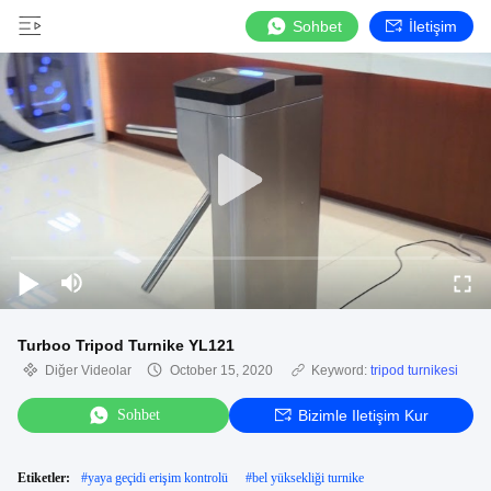
Sohbet
İletişim
Turboo Tripod Turnike YL121
Diğer Videolar
October 15, 2020
Keyword:
tripod turnikesi
Sohbet
Bizimle Iletişim Kur
Etiketler:
#
yaya geçidi erişim kontrolü
#
bel yüksekliği turnike