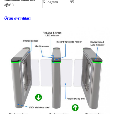
Kilogram
95
ağırlık
Ürün ayrıntıları