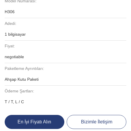
Model Numarası:
H306
Adedi:
1 bilgisayar
Fiyat:
negotiable
Paketleme Ayrıntıları:
Ahşap Kutu Paketi
Ödeme Şartları:
T / T, L / C
En İyi Fiyatı Alın
Bizimle İletişim