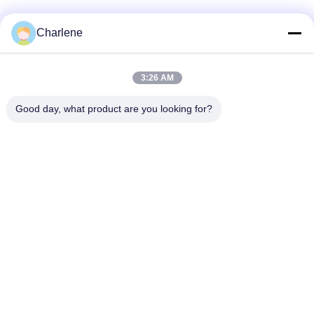
Charlene
Sosyal Medya
3:26 AM
Hızlı iletişim
Good day, what product are you looking for?
Tel
86--18924634707
E-posta
info@turboo.cn
Adres
1. ve 4. Kat, Bina 1, Guanjie Fabrika alanı, guanguang Yolu
# 1134, Guihua Topluluğu, Guanlan Caddesi, Longhua
Bölgesi, Shenzhen
Gizlilik Politikası
|
Site Haritası