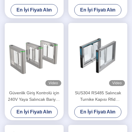
Işığı Uyarıları ile
Fırçasız Motor Salıncak
En İyi Fiyatı Alın
En İyi Fiyatı Alın
Bariyer Kapısı
Video
Video
Güvenlik Giriş Kontrolü için
SUS304 RS485 Salıncak
240V Yaya Salıncak Bariyeri
Turnike Kapısı Rfid
Turnike Kapısı
Paslanmaz Çelik Turnikeler
En İyi Fiyatı Alın
En İyi Fiyatı Alın