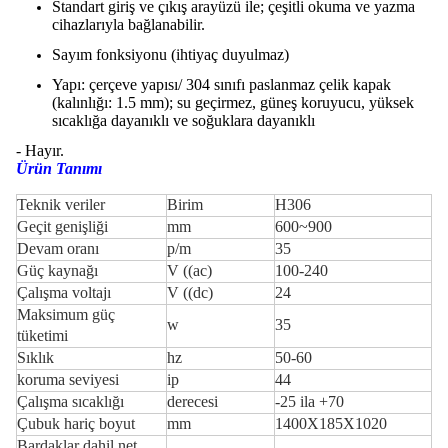
Standart giriş ve çıkış arayüzü ile; çeşitli okuma ve yazma
cihazlarıyla bağlanabilir.
Sayım fonksiyonu (ihtiyaç duyulmaz)
Yapı: çerçeve yapısı/ 304 sınıfı paslanmaz çelik kapak
(kalınlığı: 1.5 mm); su geçirmez, güneş koruyucu, yüksek
sıcaklığa dayanıklı ve soğuklara dayanıklı
- Hayır.
Ürün Tanımı
Teknik veriler
Birim
H306
Geçit genişliği
mm
600~900
Devam oranı
p/m
35
Güç kaynağı
V ((ac)
100-240
Çalışma voltajı
V ((dc)
24
Maksimum güç
w
35
tüketimi
Sıklık
hz
50-60
koruma seviyesi
ip
44
Çalışma sıcaklığı
derecesi
-25 ila +70
Çubuk hariç boyut
mm
1400X185X1020
Bardaklar dahil net