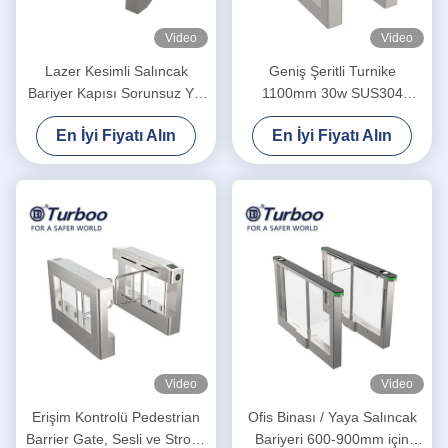
Video
Video
Lazer Kesimli Salıncak
Geniş Şeritli Turnike
Bariyer Kapısı Sorunsuz Yol
1100mm 30w SUS304
Arası Parklar için
Handikap için Salıncak
En İyi Fiyatı Alın
En İyi Fiyatı Alın
Bariyer Kapısı RFID Kartı
Video
Video
Erişim Kontrolü Pedestrian
Ofis Binası / Yaya Salıncak
Barrier Gate, Sesli ve Strobe
Bariyeri 600-900mm için