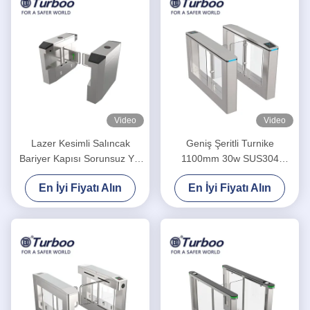
Video
Video
Lazer Kesimli Salıncak
Geniş Şeritli Turnike
Bariyer Kapısı Sorunsuz Yol
1100mm 30w SUS304
Arası Parklar için
Handikap için Salıncak
En İyi Fiyatı Alın
En İyi Fiyatı Alın
Bariyer Kapısı RFID Kartı