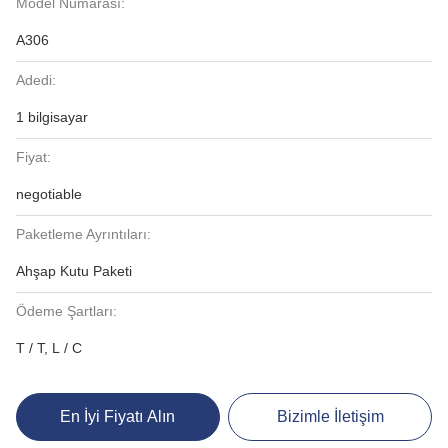
Model Numarası:
A306
Adedi:
1 bilgisayar
Fiyat:
negotiable
Paketleme Ayrıntıları:
Ahşap Kutu Paketi
Ödeme Şartları:
T / T, L / C
En İyi Fiyatı Alın
Bizimle İletişim