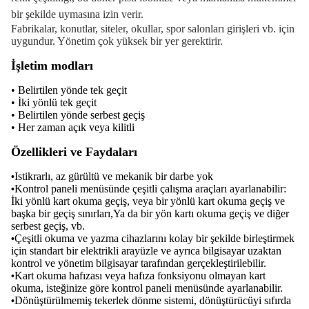
bir şekilde uymasına izin verir.
Fabrikalar, konutlar, siteler, okullar, spor salonları girişleri vb. için
uygundur. Yönetim çok yüksek bir yer gerektirir.
İşletim modları
• Belirtilen yönde tek geçit
• İki yönlü tek geçit
• Belirtilen yönde serbest geçiş
• Her zaman açık veya kilitli
Özellikleri ve Faydaları
Istikrarlı, az gürültü ve mekanik bir darbe yok
•
Kontrol paneli menüsünde çeşitli çalışma araçları ayarlanabilir:
•
İki yönlü kart okuma geçiş, veya bir yönlü kart okuma geçiş ve
başka bir geçiş sınırları,Ya da bir yön kartı okuma geçiş ve diğer
serbest geçiş, vb.
Çeşitli okuma ve yazma cihazlarını kolay bir şekilde birleştirmek
•
için standart bir elektrikli arayüzle ve ayrıca bilgisayar uzaktan
kontrol ve yönetim bilgisayar tarafından gerçekleştirilebilir.
Kart okuma hafızası veya hafıza fonksiyonu olmayan kart
•
okuma, isteğinize göre kontrol paneli menüsünde ayarlanabilir.
Dönüştürülmemiş tekerlek dönme sistemi, dönüştürücüyi sıfırda
•