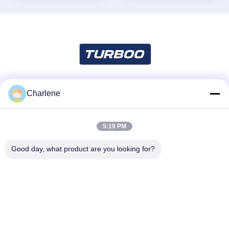
Charlene
Sosyal Medya
5:19 PM
Hızlı iletişim
Good day, what product are you looking for?
Tel
86--18924634707
E-posta
info@turboo.cn