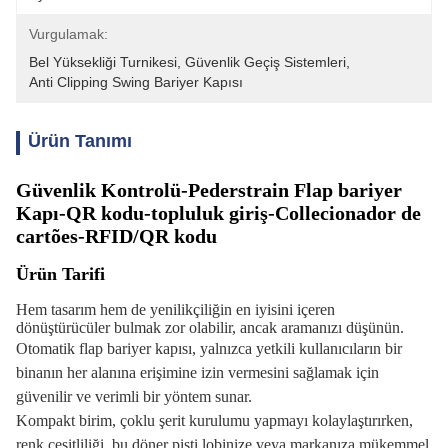
Vurgulamak:
Bel Yüksekliği Turnikesi
, 
Güvenlik Geçiş Sistemleri
, 
Anti Clipping Swing Bariyer Kapısı
Ürün Tanımı
Güvenlik Kontrolü-Pederstrain Flap bariyer
Kapı-QR kodu-topluluk giriş-Collecionador de
cartões-RFID/QR kodu
Ürün Tarifi
Hem tasarım hem de yenilikçiliğin en iyisini içeren
dönüştürücüler bulmak zor olabilir, ancak aramanızı düşünün.
Otomatik flap bariyer kapısı, yalnızca yetkili kullanıcıların bir
binanın her alanına erişimine izin vermesini sağlamak için
güvenilir ve verimli bir yöntem sunar.
Kompakt birim, çoklu şerit kurulumu yapmayı kolaylaştırırken,
renk çeşitliliği, bu döner pisti lobinize veya markanıza mükemmel