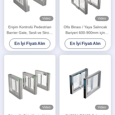
Video
Video
Erişim Kontrolü Pedestrian
Ofis Binası / Yaya Salıncak
Barrier Gate, Sesli ve Strobe
Bariyeri 600-900mm için
Işığı Uyarıları ile
Fırçasız Motor Salıncak
En İyi Fiyatı Alın
En İyi Fiyatı Alın
Bariyer Kapısı
Video
Video