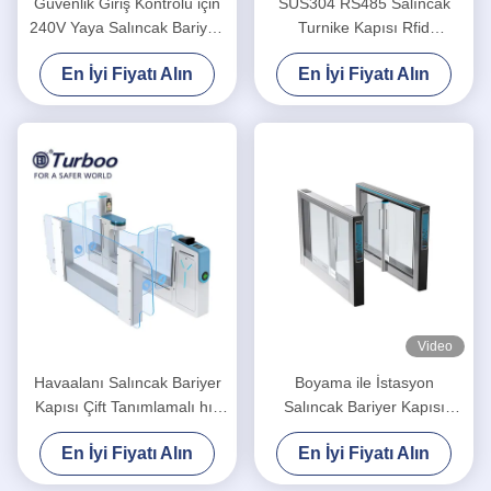
Güvenlik Giriş Kontrolü için
SUS304 RS485 Salıncak
240V Yaya Salıncak Bariyeri
Turnike Kapısı Rfid
Turnike Kapısı
Paslanmaz Çelik Turnikeler
En İyi Fiyatı Alın
En İyi Fiyatı Alın
Video
Havaalanı Salıncak Bariyer
Boyama ile İstasyon
Kapısı Çift Tanımlamalı hız
Salıncak Bariyer Kapısı
kapısı turnike
Turnike Soğuk Haddeleme
En İyi Fiyatı Alın
En İyi Fiyatı Alın
Levhası